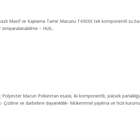
azlı Masif ve Kaplama Tamir Macunu T430XX tek komponentli su baz
zımparalanabilme – Hızlı...
olyester Macun Poliüretan esaslı, iki komponentli, yüksek parlaklığ
lık- Çizilme ve darbelere dayanıklılık- Mükemmel yayılma ve hızlı kurum