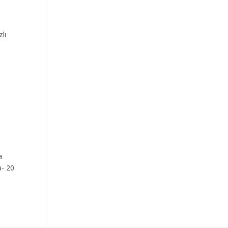
lı
a
a- 20