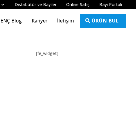
Distribütör ve Bayiler
Online Satış
Bayi Portalı
ÜRÜN BUL
ENÇ Blog
Kariyer
İletişim
[fe_widget]