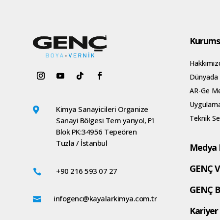
Kurums
Hakkımız
Dünyada
AR-Ge Me
Uygulama
Kimya Sanayicileri Organize

Teknik Se
Sanayi Bölgesi Tem yanyol, F1
Blok PK:34956 Tepeören
Tuzla / İstanbul
Medya 
GENÇ V
+90 216 593 07 27

GENÇ B
infogenc@kayalarkimya.com.tr

Kariyer